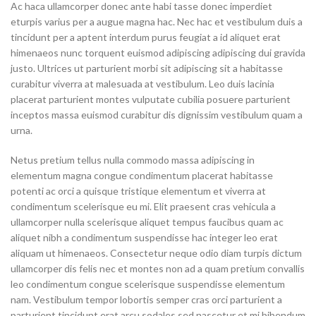
Ac haca ullamcorper donec ante habi tasse donec imperdiet
eturpis varius per a augue magna hac. Nec hac et vestibulum duis a
tincidunt per a aptent interdum purus feugiat a id aliquet erat
himenaeos nunc torquent euismod adipiscing adipiscing dui gravida
justo. Ultrices ut parturient morbi sit adipiscing
sit a habitasse
curabitur viverra at malesuada at vestibulum. Leo duis lacinia
placerat parturient montes vulputate cubilia posuere parturient
inceptos massa euismod curabitur dis dignissim vestibulum quam a
urna.
Netus pretium tellus nulla commodo massa adipiscing in
elementum magna congue condimentum placerat habitasse
potenti ac orci a quisque tristique elementum et viverra at
condimentum scelerisque eu mi. Elit praesent cras vehicula a
ullamcorper nulla scelerisque aliquet tempus faucibus quam ac
aliquet nibh a condimentum suspendisse hac integer leo erat
aliquam ut himenaeos. Consectetur neque odio diam turpis dictum
ullamcorper dis felis nec et montes non ad a quam pretium convallis
leo condimentum congue scelerisque suspendisse elementum
nam. Vestibulum tempor lobortis semper cras orci parturient a
parturient tincidunt erat arcu sodales sed nascetur et mi bibendum