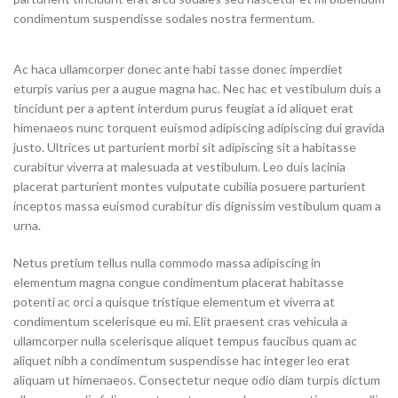
condimentum suspendisse sodales nostra fermentum.
Ac haca ullamcorper donec ante habi tasse donec imperdiet
eturpis varius per a augue magna hac. Nec hac et vestibulum duis a
tincidunt per a aptent interdum purus feugiat a id aliquet erat
himenaeos nunc torquent euismod adipiscing adipiscing dui gravida
justo. Ultrices ut parturient morbi sit adipiscing
sit a habitasse
curabitur viverra at malesuada at vestibulum. Leo duis lacinia
placerat parturient montes vulputate cubilia posuere parturient
inceptos massa euismod curabitur dis dignissim vestibulum quam a
urna.
Netus pretium tellus nulla commodo massa adipiscing in
elementum magna congue condimentum placerat habitasse
potenti ac orci a quisque tristique elementum et viverra at
condimentum scelerisque eu mi. Elit praesent cras vehicula a
ullamcorper nulla scelerisque aliquet tempus faucibus quam ac
aliquet nibh a condimentum suspendisse hac integer leo erat
aliquam ut himenaeos. Consectetur neque odio diam turpis dictum