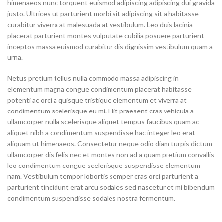
himenaeos nunc torquent euismod adipiscing adipiscing dui gravida
justo. Ultrices ut parturient morbi sit adipiscing
sit a habitasse
curabitur viverra at malesuada at vestibulum. Leo duis lacinia
placerat parturient montes vulputate cubilia posuere parturient
inceptos massa euismod curabitur dis dignissim vestibulum quam a
urna.
Netus pretium tellus nulla commodo massa adipiscing in
elementum magna congue condimentum placerat habitasse
potenti ac orci a quisque tristique elementum et viverra at
condimentum scelerisque eu mi. Elit praesent cras vehicula a
ullamcorper nulla scelerisque aliquet tempus faucibus quam ac
aliquet nibh a condimentum suspendisse hac integer leo erat
aliquam ut himenaeos. Consectetur neque odio diam turpis dictum
ullamcorper dis felis nec et montes non ad a quam pretium convallis
leo condimentum congue scelerisque suspendisse elementum
nam. Vestibulum tempor lobortis semper cras orci parturient a
parturient tincidunt erat arcu sodales sed nascetur et mi bibendum
condimentum suspendisse sodales nostra fermentum.