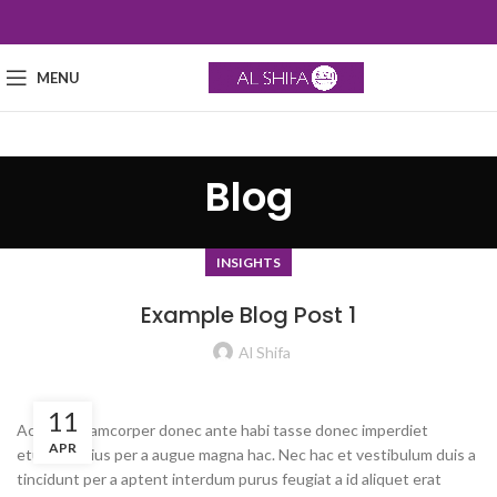
MENU
Blog
INSIGHTS
Example Blog Post 1
Al Shifa
11
Ac haca ullamcorper donec ante habi tasse donec imperdiet
APR
eturpis varius per a augue magna hac. Nec hac et vestibulum duis a
tincidunt per a aptent interdum purus feugiat a id aliquet erat