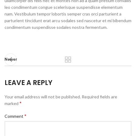
ullamcorper dis felis nec et montes non ad a quam pretium convallis
leo condimentum congue scelerisque suspendisse elementum
nam. Vestibulum tempor lobortis semper cras orci parturient a
parturient tincidunt erat arcu sodales sed nascetur et mi bibendum
condimentum suspendisse sodales nostra fermentum.
Newer
LEAVE A REPLY
Your email address will not be published.
Required fields are
*
marked
*
Comment